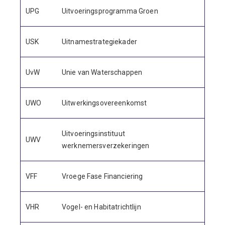
UPG
Uitvoeringsprogramma Groen
USK
Uitnamestrategiekader
UvW
Unie van Waterschappen
UWO
Uitwerkingsovereenkomst
Uitvoeringsinstituut
UWV
werknemersverzekeringen
VFF
Vroege Fase Financiering
VHR
Vogel- en Habitatrichtlijn