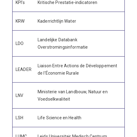
KPI’s
Kritische Prestatie-indicatoren
KRW
Kaderrichtlijn Water
Landelijke Databank
LDO
Overstromingsinformatie
Liaison Entre Actions de Développement
LEADER
de l’Économie Rurale
Ministerie van Landbouw, Natuur en
LNV
Voedselkwaliteit
LSH
Life Science en Health
LUMC
Leids Universitair Medisch Centrum