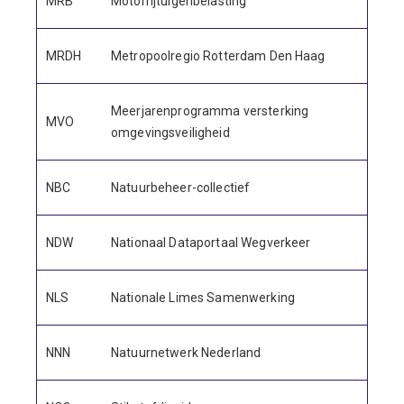
MRB
Motorrijtuigenbelasting
MRDH
Metropoolregio Rotterdam Den Haag
Meerjarenprogramma versterking
MVO
omgevingsveiligheid
NBC
Natuurbeheer-collectief
NDW
Nationaal Dataportaal Wegverkeer
NLS
Nationale Limes Samenwerking
NNN
Natuurnetwerk Nederland