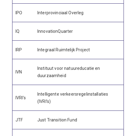
IPO
Interprovinciaal Overleg
IQ
InnovationQuarter
IRP
Integraal Ruimtelijk Project
Instituut voor natuureducatie en
IVN
duurzaamheid
Intelligente verkeersregelinstallaties
IVRI’s
(IVRI’s)
JTF
Just Transition Fund