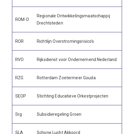
Regionale Ontwikkelingsmaatschappij
ROM-D
Drechtsteden
ROR
Richtlijn Overstromingsrisico’s
RVO
Rijksdienst voor Ondernemend Nederland
RZG
Rotterdam Zoetermeer Gouda
SEOP
Stichting Educatieve Orkestprojecten
Srg
Subsidieregeling Groen
SLA
Schone Lucht Akkoord