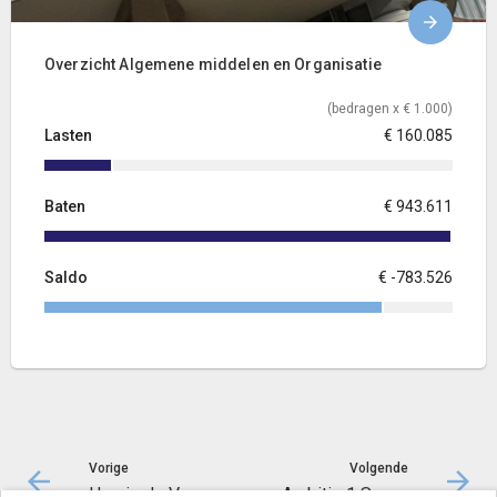
Overzicht Algemene middelen en Organisatie
(bedragen x € 1.000)
Lasten
€ 160.085
Baten
€ 943.611
Saldo
€ -783.526
Vorige
Volgende
Hoe is de Voorjaarsnota 2026 opgebouwd
Ambitie 1 Samenwerken aan Zuid-Holland