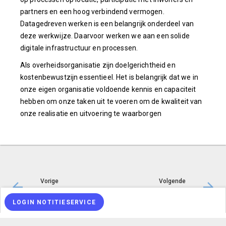
partners en een hoog verbindend vermogen.
Datagedreven werken is een belangrijk onderdeel van
deze werkwijze. Daarvoor werken we aan een solide
digitale infrastructuur en processen.
Als overheidsorganisatie zijn doelgerichtheid en
kostenbewustzijn essentieel. Het is belangrijk dat we in
onze eigen organisatie voldoende kennis en capaciteit
hebben om onze taken uit te voeren om de kwaliteit van
onze realisatie en uitvoering te waarborgen
Vorige
Volgende
Wat willen we bereiken?
Wat gaan we doen om het beleidsdoel te realiseren?
LOGIN NOTITIESERVICE
© Inergy
|
Privacy statement
|
Sitemap